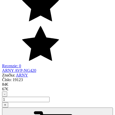
Recenzie: 0
ARNY AVP-NG420
Značka:
ARNY
Číslo:
19123
84
€
67
€
-
+