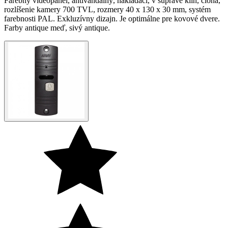
Farebný videopanel, antivandalný, nakladací, v súprave klin, clona,
rozlíšenie kamery 700 TVL, rozmery 40 x 130 x 30 mm, systém
farebnosti PAL. Exkluzívny dizajn. Je optimálne pre kovové dvere.
Farby antique meď, sivý antique.