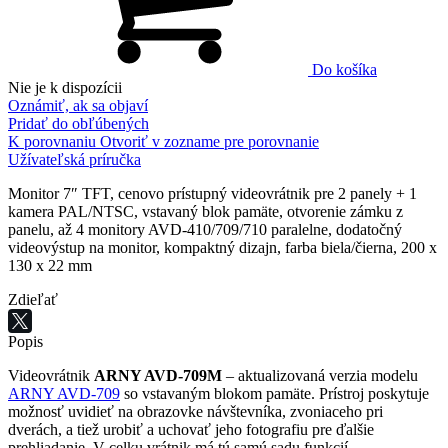
Do košíka
Nie je k dispozícii
Oznámiť, ak sa objaví
Pridať do obľúbených
K porovnaniu
Otvoriť v zozname pre porovnanie
Užívateľská príručka
Monitor 7″ TFT, cenovo prístupný videovrátnik pre 2 panely + 1
kamera PAL/NTSC, vstavaný blok pamäte, otvorenie zámku z
panelu, až 4 monitory AVD-410/709/710 paralelne, dodatočný
videovýstup na monitor, kompaktný dizajn, farba biela/čierna, 200 x
130 x 22 mm
Zdieľať
Popis
Videovrátnik
ARNY AVD-709M
– aktualizovaná verzia modelu
ARNY AVD-709
so vstavaným blokom pamäte. Prístroj poskytuje
možnosť uvidieť na obrazovke návštevníka, zvoniaceho pri
dverách, a tiež urobiť a uchovať jeho fotografiu pre ďalšie
prehliadanie. V celku vrátnik má tú samú sadu funkcií,