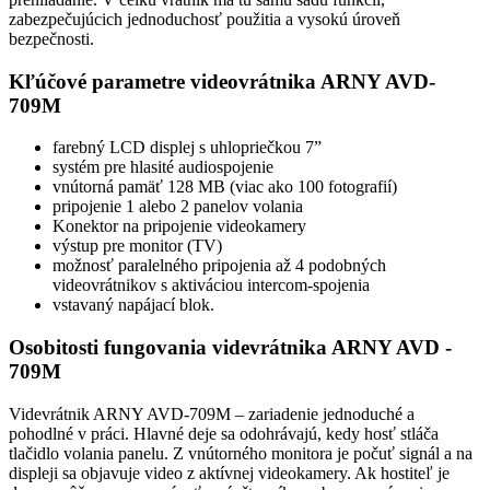
zabezpečujúcich jednoduchosť použitia a vysokú úroveň
bezpečnosti.
Kľúčové parametre videovrátnika ARNY AVD-
709M
farebný LCD displej s uhlopriečkou 7”
systém pre hlasité audiospojenie
vnútorná pamäť 128 MB (viac ako 100 fotografií)
pripojenie 1 alebo 2 panelov volania
Konektor na pripojenie videokamery
výstup pre monitor (TV)
možnosť paralelného pripojenia až 4 podobných
videovrátnikov s aktiváciou intercom-spojenia
vstavaný napájací blok.
Osobitosti
fungovania videvrátnika ARNY AVD -
709M
Videvrátnik ARNY AVD-709M – zariadenie jednoduché a
pohodlné v práci. Hlavné deje sa odohrávajú, kedy hosť stláča
tlačidlo volania panelu. Z vnútorného monitora je počuť signál a na
displeji sa objavuje video z aktívnej videokamery. Ak hostiteľ je