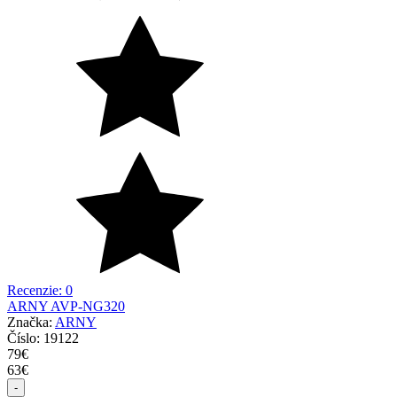
Recenzie: 0
ARNY AVP-NG320
Značka:
ARNY
Číslo:
19122
79
€
63
€
-