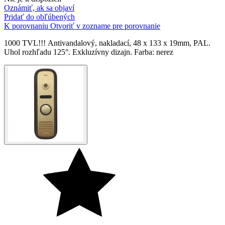
Oznámiť, ak sa objaví
Pridať do obľúbených
K porovnaniu
Otvoriť v zozname pre porovnanie
1000 TVL!!! Аntivandalový, nakladací, 48 х 133 х 19mm, PAL.
Uhol rozhľadu 125°. Exkluzívny dizajn. Farba: nerez