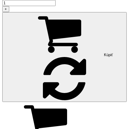
+
Kúpiť