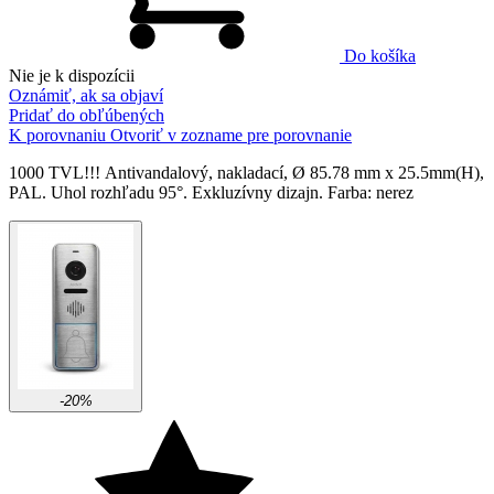
Do košíka
Nie je k dispozícii
Oznámiť, ak sa objaví
Pridať do obľúbených
K porovnaniu
Otvoriť v zozname pre porovnanie
1000 TVL!!! Аntivandalový, nakladací, Ø 85.78 mm х 25.5mm(H),
PAL. Uhol rozhľadu 95°. Exkluzívny dizajn. Farba: nerez
-20%