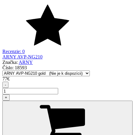
Recenzie: 0
ARNY AVP-NG210
Značka:
ARNY
Číslo:
18593
77
€
-
+