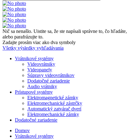
Nič sa nenašlo. Uistite sa, že ste napísali správne to, čo hľadáte,
alebo parafrázujte to.
Zadajte prosím viac ako dva symboly
Všetky výsledky vyhľadávania
Vrátnikové systémy
Videovrátniky
Videopanely
Súpravy videovrátnikov
Dodatočné zariadenie
Audio vrátniky
Prístupové systémy
Elektromagnetické zámky
Elektromechanické zástrčky
Automatický zatvárač dverí
Elektromechanické zámky
Dodatočné zariadenie
Domov
Vrátnikové systémy