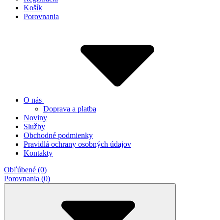
Košík
Porovnania
O nás
Doprava a platba
Noviny
Služby
Obchodné podmienky
Pravidlá ochrany osobných údajov
Kontakty
Obľúbené (0)
Porovnania (
0
)