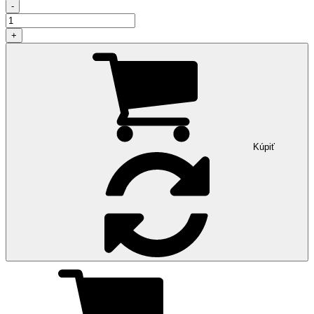
-
+
Kúpiť