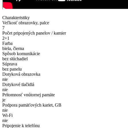
Charakteristiky
Veľkosť obrazovky, palce
7
Počet pripojených panelov / kamier
2+1
Farba
biela, čierna
Spôsob komunikácie
bez slúchadiel
Súprava
bez panelu
Dotyková obrazovka
nie
Dotykové tlačidlá
nie
Prítomnosť vnútornej pamäte
je
Podpora pamäťových kariet, GB
nie
Wi-Fi
nie
Pripojenie k telefónu