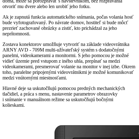
doma, môže sa porozprávať s návštevníkom, bez rozprávania
otvoriť mu dvere alebo len urobiť jeho fotku.
Ak je zapnutá funkcia automatického snímania, počas volania hosť
bude vyfotografovaný. Po návrate domov, hostiteľ si bude môcť
prezrieť zachované obrázky a zistiť, kto prichádzal za jeho
neprítomnosti.
Zostava konektorov umožňuje vytvoriť na základe videovrátnika
ARNY AVD - 709M multi-užívateľský systém s dodatočnými
panelmi, videokamerami a monitormi. S jeho pomocou je možné
vidieť územie pred vstupom z iného uhla, prepínať sa medzi
videokamerami, presmerovať volanie na monitor v inej izbe. Okrem
toho, paralelne pripojenými videovrátnikmi je možné komunikovať
medzi vnútornými miestnosťami.
Hlavné deje sa uskutočňujú pomocou predných mechanických
tlačidiel, a práca s menu, nastavenie parametrov obrazovky
i snímanie v manuálnom režime sa uskutočňujú bočnými
kolieskami.