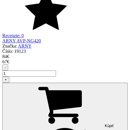
Recenzie: 0
ARNY AVP-NG420
Značka:
ARNY
Číslo:
19123
84
€
67
€
-
+
Kúpiť