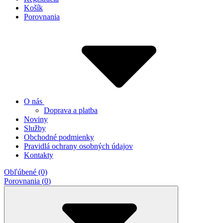
Košík
Porovnania
O nás
Doprava a platba
Noviny
Služby
Obchodné podmienky
Pravidlá ochrany osobných údajov
Kontakty
Obľúbené (0)
Porovnania (
0
)