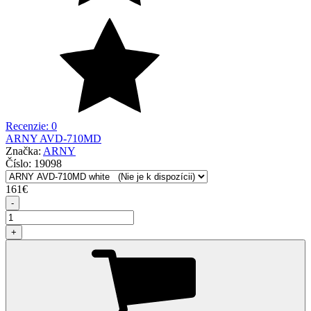
Recenzie: 0
ARNY AVD-710MD
Značka:
ARNY
Číslo:
19098
161
€
-
+