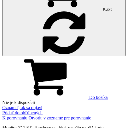
Kúpiť
Do košíka
Nie je k dispozícii
Oznámiť, ak sa objaví
Pridať do obľúbených
K porovnaniu
Otvoriť v zozname pre porovnanie
Monitor 7″ TFT, Touchscreen, blok pamäte na SD karte,