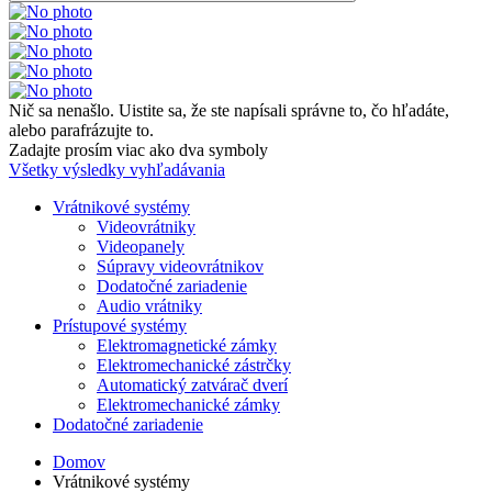
Nič sa nenašlo. Uistite sa, že ste napísali správne to, čo hľadáte,
alebo parafrázujte to.
Zadajte prosím viac ako dva symboly
Všetky výsledky vyhľadávania
Vrátnikové systémy
Videovrátniky
Videopanely
Súpravy videovrátnikov
Dodatočné zariadenie
Audio vrátniky
Prístupové systémy
Elektromagnetické zámky
Elektromechanické zástrčky
Automatický zatvárač dverí
Elektromechanické zámky
Dodatočné zariadenie
Domov
Vrátnikové systémy