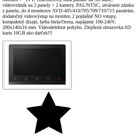
videovrátnik na 2 panely + 2 kamery, PAL/NTSC, otváranie zámku
z panelu, dо 4 monitorov AVD-405/410/705/709/710/715 paralelne,
dodatočný videovýstup na monitor, 2 poplašné NO vstupy,
kompaktný dizajn, farba biela/čierna, napájanie 100-240V,
200x140x16 mm. Videodetektor pohybu. Zlepšená obrazovka.SD
karta 16GB ako darček!!!