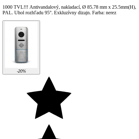
1000 TVL!!! Аntivandalový, nakladací, Ø 85.78 mm х 25.5mm(H),
PAL. Uhol rozhľadu 95°. Exkluzívny dizajn. Farba: nerez
-20%