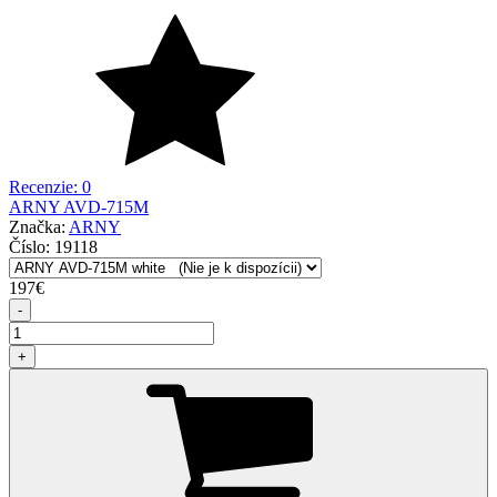
Recenzie: 0
ARNY AVD-715M
Značka:
ARNY
Číslo:
19118
197
€
-
+