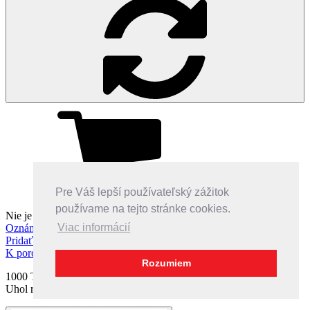
Pre Váš lepší používateľský zážitok
Do košíka
používame na tejto stránke cookies.
Nie je k dispozícii
Viac informácií
Oznámiť, ak sa objaví
Pridať do obľúbených
K porovnaniu
Otvoriť v zozname pre porovnanie
Rozumiem
1000 TVL!!! Аntivandalový, nakladací, 48 х 133 х 19mm, PAL.
Uhol rozhľadu 125°. Exkluzívny dizajn. Farba: nerez