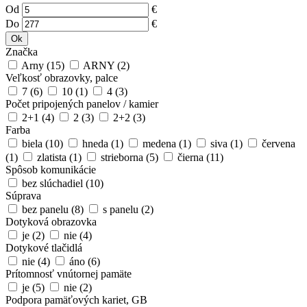
Od
€
Do
€
Ok
Značka
Arny
(15)
ARNY
(2)
Veľkosť obrazovky, palce
7
(6)
10
(1)
4
(3)
Počet pripojených panelov / kamier
2+1
(4)
2
(3)
2+2
(3)
Farba
biela
(10)
hneda
(1)
medena
(1)
siva
(1)
červena
(1)
zlatista
(1)
strieborna
(5)
čierna
(11)
Spôsob komunikácie
bez slúchadiel
(10)
Súprava
bez panelu
(8)
s panelu
(2)
Dotyková obrazovka
je
(2)
nie
(4)
Dotykové tlačidlá
nie
(4)
áno
(6)
Prítomnosť vnútornej pamäte
je
(5)
nie
(2)
Podpora pamäťových kariet, GB