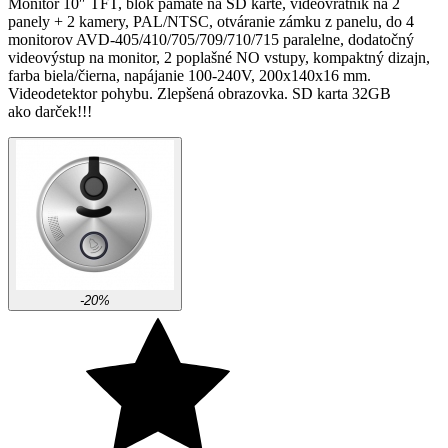
Monitor 10″ TFT, blok pamäte na SD karte, videovrátnik na 2
panely + 2 kamery, PAL/NTSC, otváranie zámku z panelu, do 4
monitorov AVD-405/410/705/709/710/715 paralelne, dodatočný
videovýstup na monitor, 2 poplašné NO vstupy, kompaktný dizajn,
farba biela/čierna, napájanie 100-240V, 200x140x16 mm.
Videodetektor pohybu. Zlepšená obrazovka. SD karta 32GB
ako darček!!!
-20%