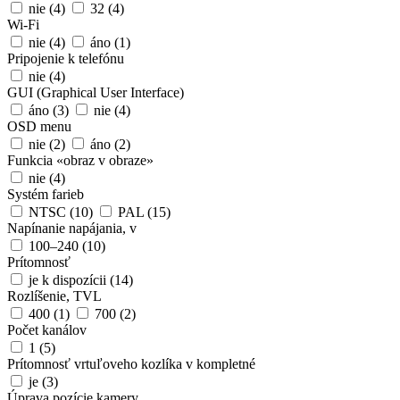
nie
(4)
32
(4)
Wi-Fi
nie
(4)
áno
(1)
Pripojenie k telefónu
nie
(4)
GUI (Graphical User Interface)
áno
(3)
nie
(4)
OSD menu
nie
(2)
áno
(2)
Funkcia «obraz v obraze»
nie
(4)
Systém farieb
NTSC
(10)
PAL
(15)
Napínanie napájania, v
100–240
(10)
Prítomnosť
je k dispozícii
(14)
Rozlíšenie, TVL
400
(1)
700
(2)
Počet kanálov
1
(5)
Prítomnosť vrtuľoveho kozlíka v kompletné
je
(3)
Úprava pozície kamery