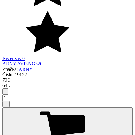
Recenzie: 0
ARNY AVP-NG320
Značka:
ARNY
Číslo:
19122
79
€
63
€
-
+