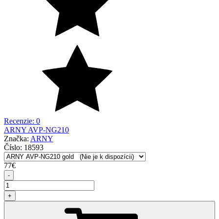
Recenzie: 0
ARNY AVP-NG210
Značka:
ARNY
Číslo:
18593
77
€
-
+