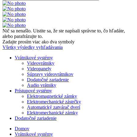
Nič sa nenašlo. Uistite sa, že ste napísali správne to, čo hľadáte,
alebo parafrázujte to.
Zadajte prosím viac ako dva symboly
Všetky výsledky vyhľadávania
Vrátnikové systémy
Videovrátniky
Videopanely
Súpravy videovrátnikov
Dodatočné zariadenie
Audio vrátniky
Prístupové systémy
Elektromagnetické zámky
Elektromechanické zástrčky
Automatický zatvárač dverí
Elektromechanické zámky
Dodatočné zariadenie
Domov
Vrátnikové systémy