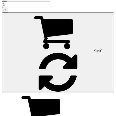
+
Kúpiť