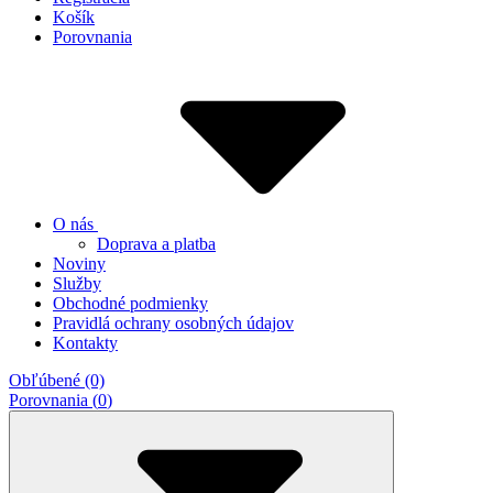
Košík
Porovnania
O nás
Doprava a platba
Noviny
Služby
Obchodné podmienky
Pravidlá ochrany osobných údajov
Kontakty
Obľúbené (0)
Porovnania (
0
)