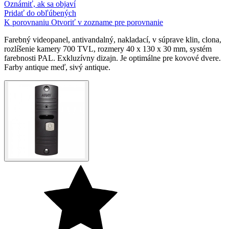
Oznámiť, ak sa objaví
Pridať do obľúbených
K porovnaniu
Otvoriť v zozname pre porovnanie
Farebný videopanel, antivandalný, nakladací, v súprave klin, clona,
rozlíšenie kamery 700 TVL, rozmery 40 x 130 x 30 mm, systém
farebnosti PAL. Exkluzívny dizajn. Je optimálne pre kovové dvere.
Farby antique meď, sivý antique.