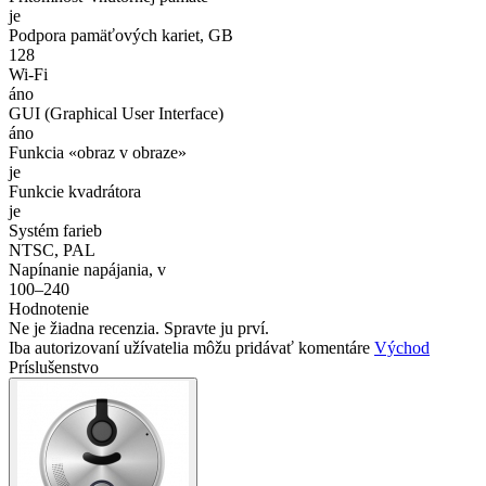
je
Podpora pamäťových kariet, GB
128
Wi-Fi
áno
GUI (Graphical User Interface)
áno
Funkcia «obraz v obraze»
je
Funkcie kvadrátora
je
Systém farieb
NTSC, PAL
Napínanie napájania, v
100–240
Hodnotenie
Ne je žiadna recenzia. Spravte ju prví.
Iba autorizovaní užívatelia môžu pridávať komentáre
Východ
Príslušenstvo