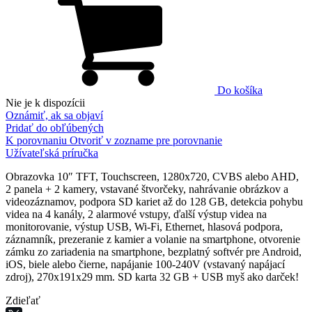
Do košíka
Nie je k dispozícii
Oznámiť, ak sa objaví
Pridať do obľúbených
K porovnaniu
Otvoriť v zozname pre porovnanie
Užívateľská príručka
Obrazovka 10″ TFT, Touchscreen, 1280х720, CVBS alebo AHD,
2 panela + 2 kamery, vstavané štvorčeky, nahrávanie obrázkov a
videozáznamov, podpora SD kariet až do 128 GB, detekcia pohybu
videa na 4 kanály, 2 alarmové vstupy, ďalší výstup videa na
monitorovanie, výstup USB, Wi-Fi, Ethernet, hlasová podpora,
záznamník, prezeranie z kamier a volanie na smartphone, otvorenie
zámku zo zariadenia na smartphone, bezplatný softvér pre Android,
iOS, biele alebo čierne, napájanie 100-240V (vstavaný napájací
zdroj), 270x191x29 mm. SD karta 32 GB + USB myš ako darček!
Zdieľať