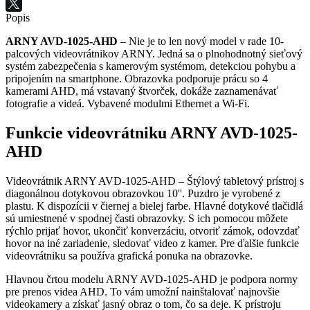
Popis
ARNY AVD-1025-AHD
– Nie je to len nový model v rade 10-
palcových videovrátnikov ARNY. Jedná sa o plnohodnotný sieťový
systém zabezpečenia s kamerovým systémom, detekciou pohybu a
pripojením na smartphone. Obrazovka podporuje prácu so 4
kamerami AHD, má vstavaný štvorček, dokáže zaznamenávať
fotografie a videá. Vybavené modulmi Ethernet a Wi-Fi.
Funkcie videovrátniku ARNY AVD-1025-
AHD
Videovrátnik ARNY AVD-1025-AHD – Štýlový tabletový prístroj s
diagonálnou dotykovou obrazovkou 10''. Puzdro je vyrobené z
plastu. K dispozícii v čiernej a bielej farbe. Hlavné dotykové tlačidlá
sú umiestnené v spodnej časti obrazovky. S ich pomocou môžete
rýchlo prijať hovor, ukončiť konverzáciu, otvoriť zámok, odovzdať
hovor na iné zariadenie, sledovať video z kamer. Pre ďalšie funkcie
videovrátniku sa používa grafická ponuka na obrazovke.
Hlavnou črtou modelu ARNY AVD-1025-AHD je podpora normy
pre prenos videa AHD. To vám umožní nainštalovať najnovšie
videokamery a získať jasný obraz o tom, čo sa deje. K prístroju