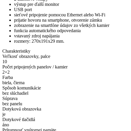
výstup pre ďalší monitor
USB port
sieťové pripojenie pomocou Ethernet alebo Wi-Fi
prijatie hovoru na smartphone, otvorenie zámku
zobrazenie na smartfóne údajov zo všetkých kamier
funkcia automatického odpovedania
vstavaný zdroj napájania
rozmery: 270х191х29 mm.
Charakteristiky
Veľkosť obrazovky, palce
10
Počet pripojených panelov / kamier
2+2
Farba
biela, čierna
Spôsob komunikácie
bez slúchadiel
Súprava
bez panelu
Dotyková obrazovka
je
Dotykové tlačidlá
áno
Prítomnosť vnútornej pamäte