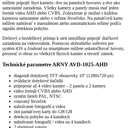
môžete pripojiť štyri kamery: dve na paneloch hovorov a dve ako
samostatné zariadenia. Všetky kamery a panely musia mať jeden
formát videa AHD alebo CVBS. Zobrazenie je možné s každou
kamerou samostatne alebo v režime štvorčeku. Na pamäťovú kartu
môžete nahrávať v manuálnom alebo automatickom režime podľa
signálu detektora pohybu.
Drótový a bezdrôtový prístup k sieti umožňuje pripojiť diaľkové
zariadenia na videovrátnik. Pomocou slobodného softvéru pre
systém iOS a Android na smartphone môžete uskutočňovať hovory,
prezerať si obraz zo všetkých štyroch kamier a otvoriť zámok.
Technické parametre ARNY AVD-1025-AHD
diagonál dotykovéj TFT obrazovky 10'' (1280х720 px)
ovládacie dotykové tlačidlá
pripojenie až 4 video kamier – 2 panela a 2 kamery
video formát CVBS alebo AHD
systém farieb PAL, NTSC
vstavaný štvorček
nahrávanie fotografií a videa
slot pamäťovej karty do 128 GB
detekcia pohybu na 4 kanáloch
nahrávanie fotografií / videa na 4 kanáloch
2 alarmové vstupy