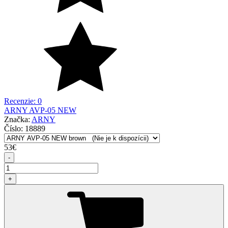
Recenzie: 0
ARNY AVP-05 NEW
Značka:
ARNY
Číslo:
18889
53
€
-
+