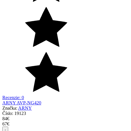
Recenzie: 0
ARNY AVP-NG420
Značka:
ARNY
Číslo:
19123
84
€
67
€
-