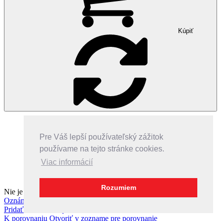
Kúpiť
Pre Váš lepší používateľský zážitok
používame na tejto stránke cookies.
Viac informácií
Do košíka
Rozumiem
Nie je k dispozícii
Oznámiť, ak sa objaví
Pridať do obľúbených
K porovnaniu
Otvoriť v zozname pre porovnanie