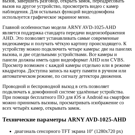
вызов, завершить разговор, открыть замок, переадресовать
вызов на другое устройство, просмотреть видео с камер
наблюдения. Для остальных функций видеодомофона
используется графическое экранное меню.
Главной особенностью модели ARNY AVD-1025-AHD
является поддержка стандарта передачи видеоизображения
AHD. Это позволяет устанавливать самые современные
видеокамеры и получать чёткую картину происходящего. К
устройству можно подключить четыре камеры: две на панелях
вызова, и две отдельными устройствами. Все камеры и
панели должны иметь один видеоформат AHD или CVBS.
Просмотр возможен с каждой камеры отдельно или в режиме
квадратора. Доступна запись на карту памяти в ручном или
автоматическом режиме, по сигналу детектора движения.
Проводной и беспроводной выход в сеть позволяет
подключать к домофонной системе удалённые устройства.
При помощи бесплатного ПО для iOS и Android на смартфон
можно принимать вызовы, просматривать изображение со
всех четырёх камер, открывать замок.
Технические параметры ARNY AVD-1025-AHD
диагональ сенсорного TFT экрана 10'' (1280х720 px)