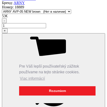
Бренд:
ARNY
Номер:
18889
53
€
-
+
Pre Váš lepší používateľský zážitok
Купить
používame na tejto stránke cookies.
Viac informácií
Rozumiem