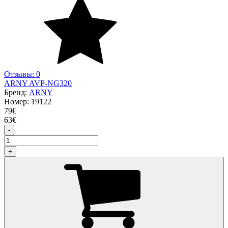
Отзывы: 0
ARNY AVP-NG320
Бренд:
ARNY
Номер:
19122
79
€
63
€
-
+