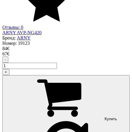
Отзывы: 0
ARNY AVP-NG420
Бренд:
ARNY
Номер:
19123
84
€
67
€
-
+
Купить