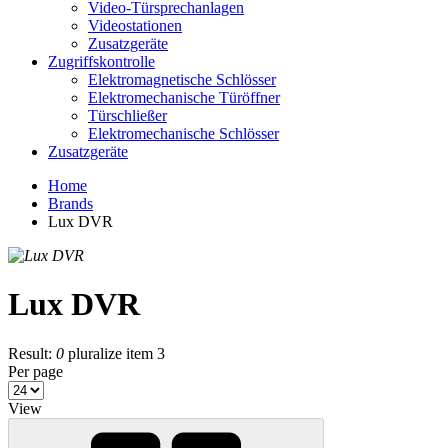
Video-Türsprechanlagen
Videostationen
Zusatzgeräte
Zugriffskontrolle
Elektromagnetische Schlösser
Elektromechanische Türöffner
Türschließer
Elektromechanische Schlösser
Zusatzgeräte
Home
Brands
Lux DVR
Lux DVR
Result:
0
pluralize item 3
Per page
View