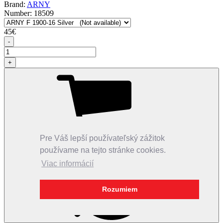
Brand:
ARNY
Number:
18509
45
€
-
+
Pre Váš lepší používateľský zážitok
Add to Cart
používame na tejto stránke cookies.
Viac informácií
Rozumiem